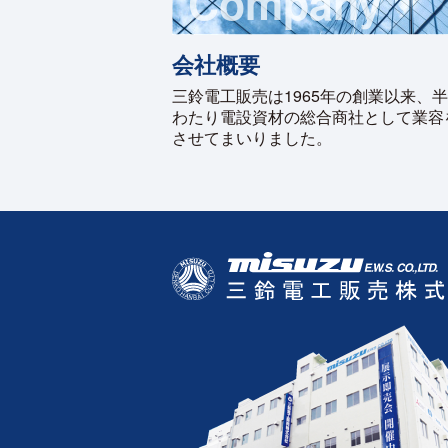
Company
会社概要
三鈴電工販売は1965年の創業以来、
わたり電設資材の総合商社として業容
させてまいりました。