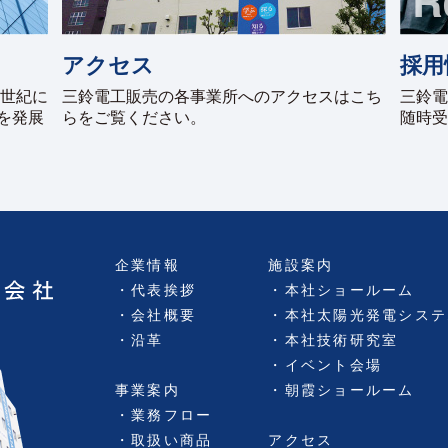
アクセス
採用
半世紀に
三鈴電工販売の各事業所へのアクセスはこち
三鈴電
を発展
らをご覧ください。
随時受
企業情報
施設案内
代表挨拶
本社ショールーム
会社概要
本社太陽光発電システ
沿革
本社技術研究室
イベント会場
事業案内
朝霞ショールーム
業務フロー
取扱い商品
アクセス