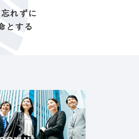
を忘れずに
命とする
ecruit