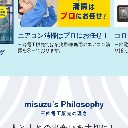
エアコン清掃はプロにお任せ！
コロ
三鈴電工販売では業務用/家庭用のエアコン清
三鈴電
掃を承っております。
り揃え
グ
misuzu’s Philosophy
三鈴電工販売の理念
人と人との出会いを大切にし