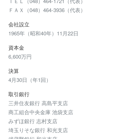
ＴＥＬ（048）464-1721（代表）
ＦＡＸ（048）464-3936（代表）
会社設立
1965年（昭和40年）11月22日
資本金
6,600万円
決算
4月30日（年1回）
取引銀行
三井住友銀行 高島平支店
商工組合中央金庫 池袋支店
みずほ銀行 志村支店
埼玉りそな銀行 和光支店
武蔵野銀行 和光支店