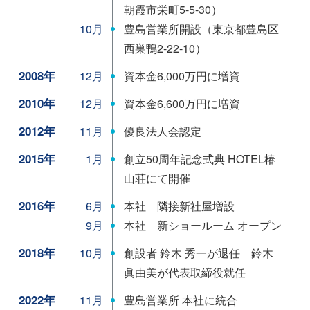
朝霞市栄町5-5-30）
豊島営業所開設（東京都豊島区
10月
西巣鴨2-22-10）
2008年
資本金6,000万円に増資
12月
2010年
資本金6,600万円に増資
12月
2012年
優良法人会認定
11月
2015年
創立50周年記念式典 HOTEL椿
1月
山荘にて開催
2016年
本社 隣接新社屋増設
6月
本社 新ショールーム オープン
9月
2018年
創設者 鈴木 秀一が退任 鈴木
10月
眞由美が代表取締役就任
2022年
豊島営業所 本社に統合
11月