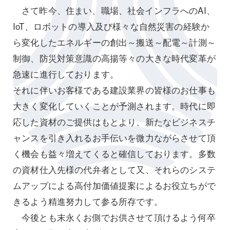
さて昨今、住まい、職場、社会インフラへのAI、
IoT、ロボットの導入及び様々な自然災害の経験か
ら変化したエネルギーの創出～搬送～配電～計測～
制御、防災対策意識の高揚等々の大きな時代変革が
急速に進行しております。
それに伴いお客様である建設業界の皆様のお仕事も
大きく変化していくことが予測されます。時代に即
応した資材のご提供はもとより、新たなビジネスチ
ャンスを引き入れるお手伝いを微力ながらさせて頂
く機会も益々増えてくると確信しております。多数
の資材仕入先様の代弁者として又、それらのシステ
ムアップによる高付加価値提案によるお役立ちがで
きるよう精進努力して参る所存です。
今後とも末永くお側でお供させて頂けるよう何卒